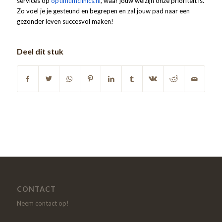
services op
optimumclinics.nl
, waar jouw welzijn onze prioriteit is.
Zo voel je je gesteund en begrepen en zal jouw pad naar een
gezonder leven succesvol maken!
Deel dit stuk
CONTACT
Neem contact op!