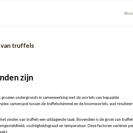
Wel
van truffels
nden zijn
fels groeien ondergronds in samenwerking met de wortels van bepaalde
mplex samenspel tussen de truffelschimmel en de boomwortels, wat resulteer
t vinden van truffels een uitdagende taak. Bovendien is de groei van truffel
demgesteldheid, vochtigheidsgraad en temperatuur. Deze factoren variëren pe
aakt.