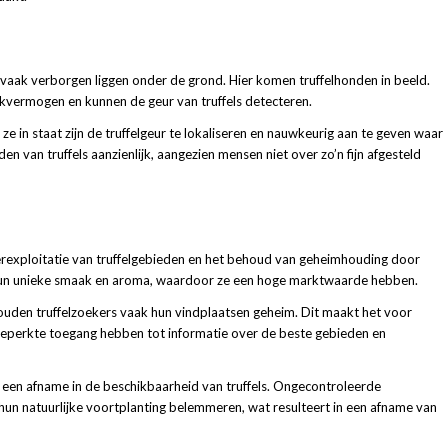
ze vaak verborgen liggen onder de grond. Hier komen truffelhonden in beeld.
vermogen en kunnen de geur van truffels detecteren.
e in staat zijn de truffelgeur te lokaliseren en nauwkeurig aan te geven waar
den van truffels aanzienlijk, aangezien mensen niet over zo’n fijn afgesteld
overexploitatie van truffelgebieden en het behoud van geheimhouding door
hun unieke smaak en aroma, waardoor ze een hoge marktwaarde hebben.
uden truffelzoekers vaak hun vindplaatsen geheim. Dit maakt het voor
 beperkte toegang hebben tot informatie over de beste gebieden en
t een afname in de beschikbaarheid van truffels. Ongecontroleerde
 hun natuurlijke voortplanting belemmeren, wat resulteert in een afname van