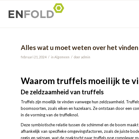
Alles wat u moet weten over het vinden 
/
/
februari 21, 2024
in
Algemeen
door
admin
Waarom truffels moeilijk te vi
De zeldzaamheid van truffels
Truffels zijn moeilijk te vinden vanwege hun zeldzaamheid. Truf
boomsoorten, zoals eiken en hazelaars. Ze ontstaan door een co
in de vorming van de truffelknol.
Deze symbiotische relatie tussen de schimmel en de boom maakt he
afhankelijk van specifieke omgevingsfactoren, zoals de juiste bo
regio en seizoen, wat de zoektocht naar truffels nog complexer m