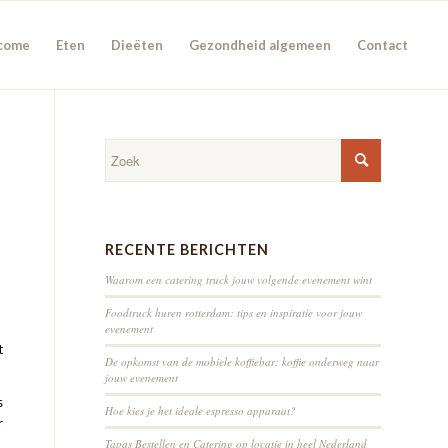
come
Eten
Dieëten
Gezondheid algemeen
Contact
RECENTE BERICHTEN
Waarom een catering truck jouw volgende evenement wint
Foodtruck huren rotterdam: tips en inspiratie voor jouw
evenement
t
De opkomst van de mobiele koffiebar: koffie onderweg naar
jouw evenement
s
Hoe kies je het ideale espresso apparaat?
r
Tapas Bestellen en Catering op locatie in heel Nederland