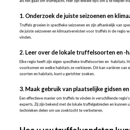
als het gaat om truffeljacht. Hier zijn enkele tips om u te helpen tru
1. Onderzoek de juiste seizoenen en kli
Truffels groeien in specifieke seizoenen en zijn afhankelijk van 
de juiste seizoenen en klimaatvereisten voor truffels in de regio w
vinden.
2. Leer over de lokale truffelsoorten en -h
Elke regio heeft zijn eigen specifieke truffelsoorten en -habitats. 
voorkomen en welke habitats ze verkiezen. Dit kan variëren van 
soorten en habitats, kunt u gerichter zoeken.
3. Maak gebruik van plaatselijke gidsen en
Een effectieve manier om truffels te vinden in verschillende regio’
experts. Zij zijn bekend met de lokale truffelgebieden en kunnen u
technieken delen om uw zoektocht te verbeteren.
Hoe u uw truffelvondsten kun