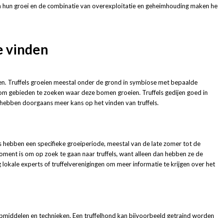
n hun groei en de combinatie van overexploitatie en geheimhouding maken he
e vinden
iezen. Truffels groeien meestal onder de grond in symbiose met bepaalde
 om gebieden te zoeken waar deze bomen groeien. Truffels gedijen goed in
 hebben doorgaans meer kans op het vinden van truffels.
els hebben een specifieke groeiperiode, meestal van de late zomer tot de
moment is om op zoek te gaan naar truffels, want alleen dan hebben ze de
g lokale experts of truffelverenigingen om meer informatie te krijgen over het
hulpmiddelen en technieken. Een truffelhond kan bijvoorbeeld getraind worden