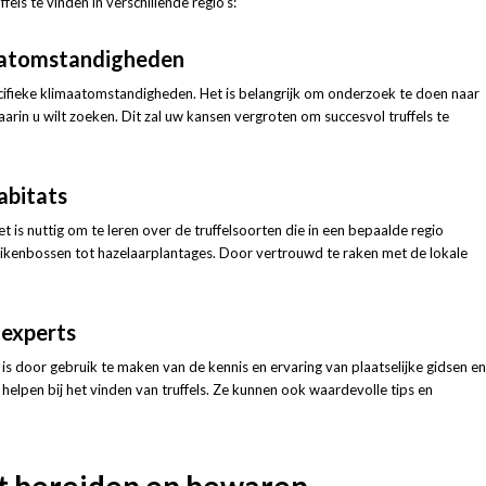
ffels te vinden in verschillende regio’s:
maatomstandigheden
specifieke klimaatomstandigheden. Het is belangrijk om onderzoek te doen naar
aarin u wilt zoeken. Dit zal uw kansen vergroten om succesvol truffels te
abitats
Het is nuttig om te leren over de truffelsoorten die in een bepaalde regio
eikenbossen tot hazelaarplantages. Door vertrouwd te raken met de lokale
 experts
s is door gebruik te maken van de kennis en ervaring van plaatselijke gidsen en
 helpen bij het vinden van truffels. Ze kunnen ook waardevolle tips en
t bereiden en bewaren