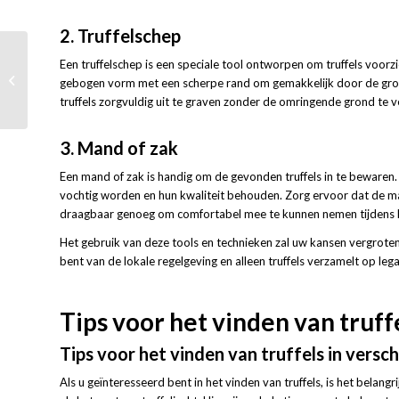
2. Truffelschep
De kunst van courgette
Een truffelschep is een speciale tool ontworpen om truffels voorz
spaghetti maken: stap
gebogen vorm met een scherpe rand om gemakkelijk door de gron
voor stap handleiding
truffels zorgvuldig uit te graven zonder de omringende grond te v
3. Mand of zak
Een mand of zak is handig om de gevonden truffels in te bewaren. 
vochtig worden en hun kwaliteit behouden. Zorg ervoor dat de m
draagbaar genoeg om comfortabel mee te kunnen nemen tijdens h
Het gebruik van deze tools en technieken zal uw kansen vergroten b
bent van de lokale regelgeving en alleen truffels verzamelt op lega
Tips voor het vinden van truffe
Tips voor het vinden van truffels in versch
Als u geïnteresseerd bent in het vinden van truffels, is het belan