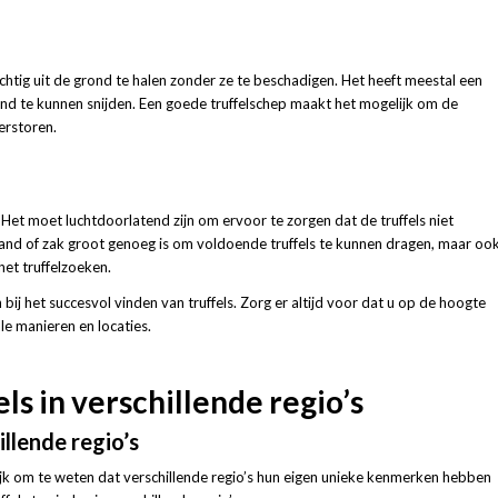
ichtig uit de grond te halen zonder ze te beschadigen. Het heeft meestal een
d te kunnen snijden. Een goede truffelschep maakt het mogelijk om de
erstoren.
Het moet luchtdoorlatend zijn om ervoor te zorgen dat de truffels niet
and of zak groot genoeg is om voldoende truffels te kunnen dragen, maar oo
et truffelzoeken.
ij het succesvol vinden van truffels. Zorg er altijd voor dat u op de hoogte
le manieren en locaties.
ls in verschillende regio’s
illende regio’s
grijk om te weten dat verschillende regio’s hun eigen unieke kenmerken hebben