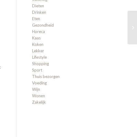
Dieten
Drinken
Eten
Ch
Gezondheid
ov
Horeca
Kaas
Koken
Lekker
Lifestyle
Shopping
k
Sport
Thuis bezorgen
Voeding
Wijn
Wonen
Zakelijk