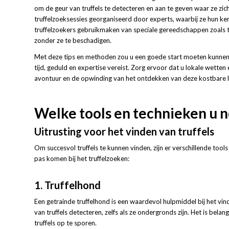
om de geur van truffels te detecteren en aan te geven waar ze zi
truffelzoeksessies georganiseerd door experts, waarbij ze hun ken
truffelzoekers gebruikmaken van speciale gereedschappen zoals tru
zonder ze te beschadigen.
Met deze tips en methoden zou u een goede start moeten kunnen ma
tijd, geduld en expertise vereist. Zorg ervoor dat u lokale wetten 
avontuur en de opwinding van het ontdekken van deze kostbare le
Welke tools en technieken u n
Uitrusting voor het vinden van truffels
Om succesvol truffels te kunnen vinden, zijn er verschillende tools 
pas komen bij het truffelzoeken:
1. Truffelhond
Een getrainde truffelhond is een waardevol hulpmiddel bij het v
van truffels detecteren, zelfs als ze ondergronds zijn. Het is bel
truffels op te sporen.