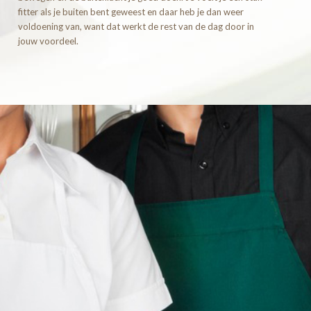
fitter als je buiten bent geweest en daar heb je dan weer
voldoening van, want dat werkt de rest van de dag door in
jouw voordeel.