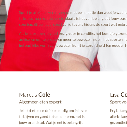
Sport je al bij een vereniging of met een maatje dan weet je wat he
te koop, maar op de eerste plaats is het van belang dat jouw basis
sporten. Bij een duursport zul je tevens tijdens de sport wat geb
Als je sport ben je goed bezig voor je conditie, het komt je gezond
adviseren om te proberen meer te bewegen, noem het sporten. Ieder
fietsen! Elke vorm van bewegen komt je gezondheid ten goede. Twi
Marcus
Cole
Lisa
Co
Algemeen eten expert
Sport vo
Je hebt eten en drinken nodig om in leven
Erg belangr
te blijven en goed te functioneren, het is
allerbelang
jouw brandstof. Wat je eet is belangrijk
gezondhei