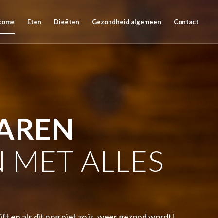
come
Eten
Dieëten
Gezondheid algemeen
Contact
AREN
 MET ALLES
jft en als dit nog niet zo is, weer gezond wordt!