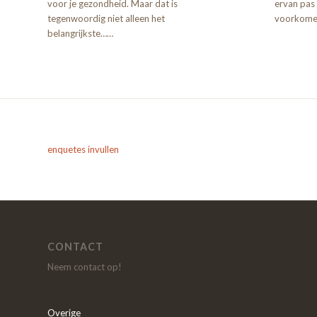
voor je gezondheid. Maar dat is
ervan pas a
tegenwoordig niet alleen het
voorkomen
belangrijkste……
enquetes invullen
CONTACT
Neem contact op!
Overige