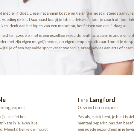
t met je lijf doet. Deze inspanning kost energie en die moet jij steeds aanvulle
 voeding oké is. Daarnaast kun jij je laten adviseren door je coach of door in
ruiken, denk aan het lopen van een marathon, het fietsen van een 4 daagse.
heid ten goede en het is een gezellige vrijetijdsinvulling, waarin je anderen o
 met zijn eigen mogelijkheden, op eigen tempo en uiteraard moet je de sport 
jfel je of een bepaalde sport verantwoord is, vraag advies aan arts of coach 
le
Lara
Langford
eding expert
Gezond eten expert
ijk, zo niet het
Pas als je ziek bent, je bent fysie
rijkste in je leven is je
mentaal beperkt, pas dan besef 
d. Meestal ken je de impact
een goede gezondheid in je leve