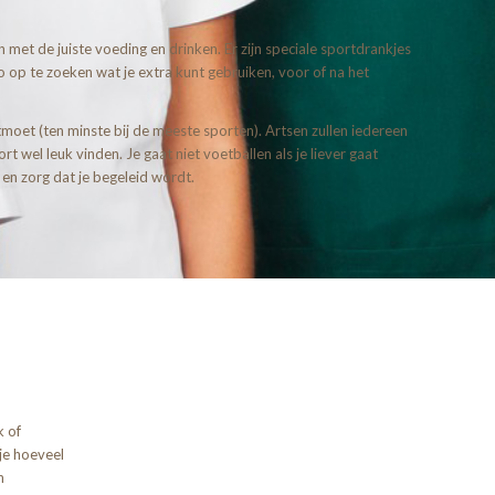
n met de juiste voeding en drinken. Er zijn speciale sportdrankjes
fo op te zoeken wat je extra kunt gebruiken, voor of na het
ntmoet (ten minste bij de meeste sporten). Artsen zullen iedereen
wel leuk vinden. Je gaat niet voetballen als je liever gaat
en zorg dat je begeleid wordt.
k of
je hoeveel
n