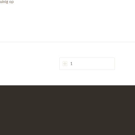
uinig op
1