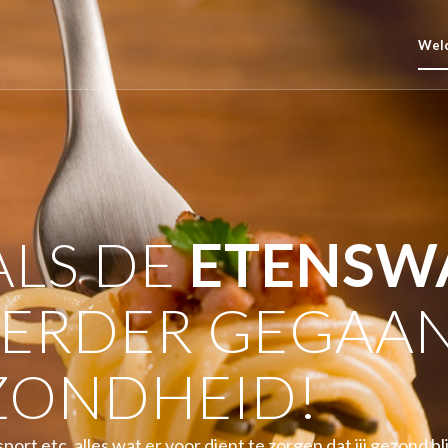
Wel
LS DE
ETENSW
ERDER GEGAAN
ZONDHEID!
ort etc, alles wat er voor dient te zorgen dat jij gezond bli