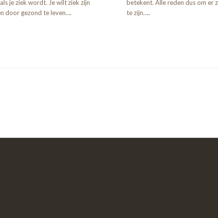
ls je ziek wordt. Je wilt ziek zijn
betekent. Alle reden dus om er z
 door gezond te leven….
te zijn…..