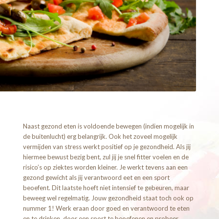
Naast gezond eten is voldoende bewegen (indien mogelijk in
de buitenlucht) erg belangrijk. Ook het zoveel mogelijk
vermijden van stress werkt positief op je gezondheid. Als jij
hiermee bewust bezig bent, zul jij je snel fitter voelen en de
risico’s op ziektes worden kleiner. Je werkt tevens aan een
gezond gewicht als jij verantwoord eet en een sport
beoefent. Dit laatste hoeft niet intensief te gebeuren, maar
beweeg wel regelmatig. Jouw gezondheid staat toch ook op
nummer 1! Werk eraan door goed en verantwoord te eten
en te drinken, door een sport te beoefenen en probeer