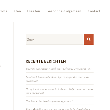
come
Eten
Dieëten
Gezondheid algemeen
Contact
RECENTE BERICHTEN
s
Waarom een catering truck jouw volgende evenement wint
Foodtruck huren rotterdam: tips en inspiratie voor jouw
evenement
De opkomst van de mobiele koffiebar: koffie onderweg naar
jouw evenement
Hoe kies je het ideale espresso apparaat?
Tapas Bestellen en Catering op locatie in heel Nederland