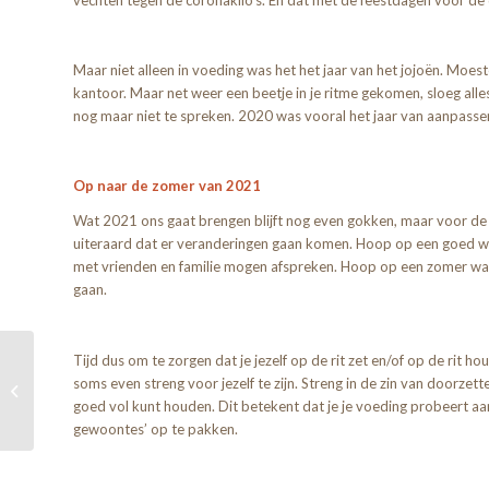
vechten tegen de coronakilo’s. En dat met de feestdagen voor de
Maar niet alleen in voeding was het het jaar van het jojoën. Moes
kantoor. Maar net weer een beetje in je ritme gekomen, sloeg all
nog maar niet te spreken. 2020 was vooral het jaar van aanpassen
Op naar de zomer van 2021
Wat 2021 ons gaat brengen blijft nog even gokken, maar voor d
uiteraard dat er veranderingen gaan komen. Hoop op een goed 
met vrienden en familie mogen afspreken. Hoop op een zomer w
gaan.
Tijd dus om te zorgen dat je jezelf op de rit zet en/of op de rit
Op naar 2021, hier
soms even streng voor jezelf te zijn. Streng in de zin van doorzette
hopen we op
goed vol kunt houden. Dit betekent dat je je voeding probeert aan
gewoontes’ op te pakken.