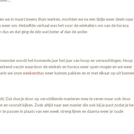
 deur…
ten we in maart ineens thuis werken, mochten we na een tijdje weer deels naar
es weer om. Hetzelfde verhaal was het voor de winkeliers om van de horeca
 dus en dat ging de één wat beter af dan de ander.
e meesten wordt het komende jaar het jaar van hoop en verwachtingen. Hoop
werkend vaccin waardoor de winkels en horeca weer open mogen en we weer
aarin we onze
weekendtas
weer kunnen pakken en er met elkaar op uit kunne
 houdt. Dat doe je door op verschillende manieren mee te veren maar ook door
n en vooruit kijken. Zoek altijd naar een manier die ook bij je past zodat je he
 te passen in plaats van een week streng lijnen en daarna weer je ‘oude