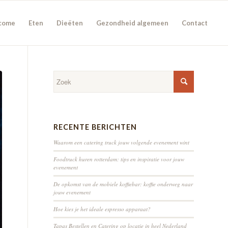
come
Eten
Dieëten
Gezondheid algemeen
Contact
RECENTE BERICHTEN
Waarom een catering truck jouw volgende evenement wint
Foodtruck huren rotterdam: tips en inspiratie voor jouw
evenement
De opkomst van de mobiele koffiebar: koffie onderweg naar
jouw evenement
Hoe kies je het ideale espresso apparaat?
Tapas Bestellen en Catering op locatie in heel Nederland