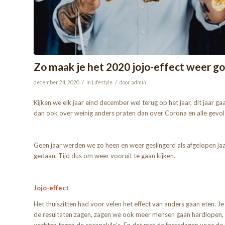
Zo maak je het 2020 jojo-effect weer g
/
/
december 24, 2020
in
Lifestyle
door
admin
Kijken we elk jaar eind december wel terug op het jaar, dit jaar g
dan ook over weinig anders praten dan over Corona en alle gevolge
Geen jaar werden we zo heen en weer geslingerd als afgelopen jaar
gedaan. Tijd dus om weer vooruit te gaan kijken.
Jojo-effect
Het thuiszitten had voor velen het effect van anders gaan eten. J
de resultaten zagen, zagen we ook meer mensen gaan hardlopen, s